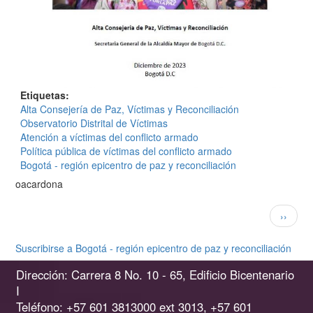
Etiquetas
Alta Consejería de Paz, Víctimas y Reconciliación
Observatorio Distrital de Víctimas
Atención a víctimas del conflicto armado
Política pública de víctimas del conflicto armado
Bogotá - región epicentro de paz y reconciliación
oacardona
Paginación
Siguien
››
página
Suscribirse a Bogotá - región epicentro de paz y reconciliación
Dirección: Carrera 8 No. 10 - 65, Edificio Bicentenario
I
Teléfono: +57 601 3813000 ext 3013, +57 601