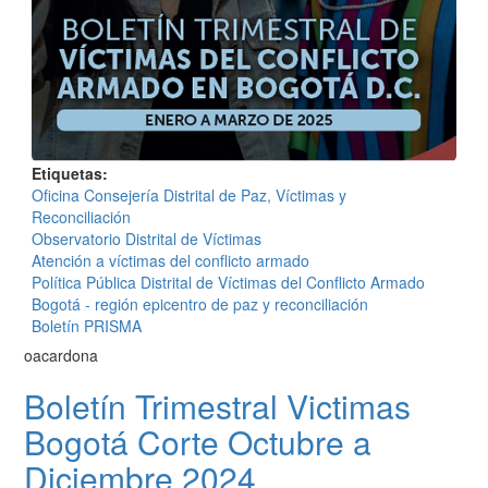
Etiquetas
Oficina Consejería Distrital de Paz, Víctimas y
Reconciliación
Observatorio Distrital de Víctimas
Atención a víctimas del conflicto armado
Política Pública Distrital de Víctimas del Conflicto Armado
Bogotá - región epicentro de paz y reconciliación
Boletín PRISMA
oacardona
Boletín Trimestral Victimas
Bogotá Corte Octubre a
Diciembre 2024