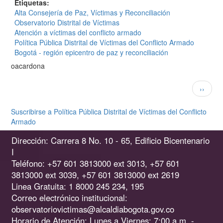
Etiquetas
Alta Consejería de Paz, Víctimas y Reconciliación
Observatorio Distrital de Víctimas
Atención a víctimas del conflicto armado
Política Pública Distrital de Víctimas del Conflicto Armado
Bogotá - región epicentro de paz y reconciliación
oacardona
Paginación
Siguien
››
página
Suscribirse a Política Pública Distrital de Víctimas del Conflicto
Armado
Dirección: Carrera 8 No. 10 - 65, Edificio Bicentenario
I
Teléfono: +57 601 3813000 ext 3013, +57 601
3813000 ext 3039, +57 601 3813000 ext 2619
Linea Gratuita: 1 8000 245 234, 195
Correo electrónico institucional:
observatoriovictimas@alcaldiabogota.gov.co
Horario de Atención: Lunes a Viernes: 7:00 a.m. -