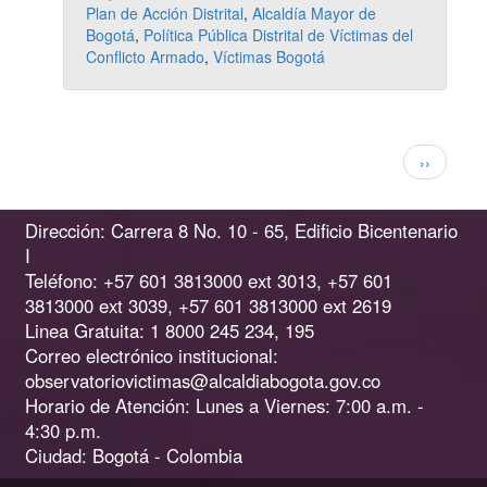
Plan de Acción Distrital
,
Alcaldía Mayor de
Bogotá
,
Política Pública Distrital de Víctimas del
Conflicto Armado
,
Víctimas Bogotá
Paginación
Siguiente
››
página
Dirección: Carrera 8 No. 10 - 65, Edificio Bicentenario
I
Teléfono: +57 601 3813000 ext 3013, +57 601
3813000 ext 3039, +57 601 3813000 ext 2619
Linea Gratuita: 1 8000 245 234, 195
Correo electrónico institucional:
observatoriovictimas@alcaldiabogota.gov.co
Horario de Atención: Lunes a Viernes: 7:00 a.m. -
4:30 p.m.
Ciudad: Bogotá - Colombia