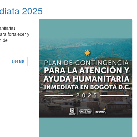
diata 2025
anitarias
ara fortalecer y
an de
9.84 MB