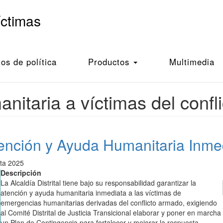
íctimas
s de política
Productos
Multimedia
nitaria a víctimas del confl
tención y Ayuda Humanitaria Inme
ata 2025
Descripción
La Alcaldía Distrital tiene bajo su responsabilidad garantizar la
atención y ayuda humanitaria inmediata a las víctimas de
emergencias humanitarias derivadas del conflicto armado, exigiendo
al Comité Distrital de Justicia Transicional elaborar y poner en marcha
un Plan de Contingencia para fortalecer y mejorar la respuesta