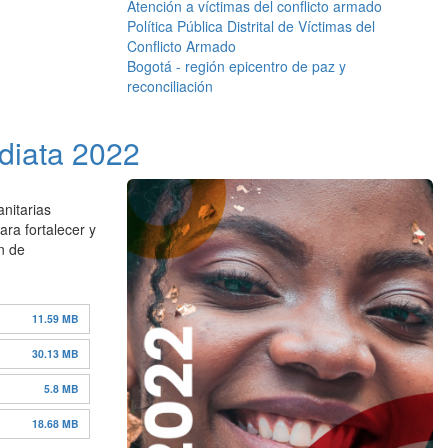
Atención a víctimas del conflicto armado
Política Pública Distrital de Víctimas del
Conflicto Armado
Bogotá - región epicentro de paz y
reconciliación
diata 2022
anitarias
ara fortalecer y
an de
11.59 MB
30.13 MB
5.8 MB
18.68 MB