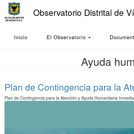
Main
Observatorio Distrital de V
navigation
Pasar
al
Inicio
Ayuda humanitaria a víctimas del conflicto armado
contenido
Inicio
El Observatorio
Documento
principal
Ayuda huma
Plan de Contingencia para la A
Plan de Contingencia para la Atención y Ayuda Humanitaria Inmedi