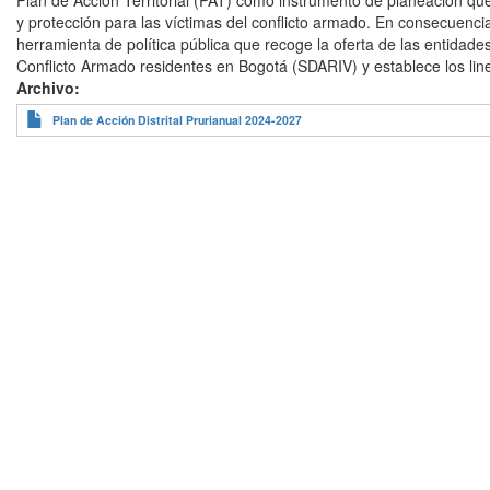
Plan de Acción Territorial (PAT) como instrumento de planeación qu
y protección para las víctimas del conflicto armado. En consecuenci
herramienta de política pública que recoge la oferta de las entidades
Conflicto Armado residentes en Bogotá (SDARIV) y establece los li
Archivo
Plan de Acción Distrital Prurianual 2024-2027