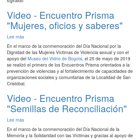
lcgiraldo
Video - Encuentro Prisma
"Mujeres, oficios y saberes"
Lee más
sobre
Video
En el marco de la conmemoración del Día Nacional por la
-
Dignidad de las Mujeres Víctimas de Violencia sexual y con el
Encuentro
apoyo del
Museo del Vidrio de Bogotá
, el 25 de mayo de 2019
Prisma
se realizó el primero de los Encuentros Prisma orientados a la
"Mujeres,
prevención de violencias y al fortalecimiento de capacidades de
oficios
organizaciones sociales y comunitarias de la Localidad de San
y
Cristóbal.
saberes"
Video - Encuentro Prisma
"Semillas de Reconciliación"
Lee más
sobre
Video
En el marco de la conmemoración del Día Nacional de la
-
Memoria y la Solidaridad con las Víctimas y gracias al apoyo de
Encuentro