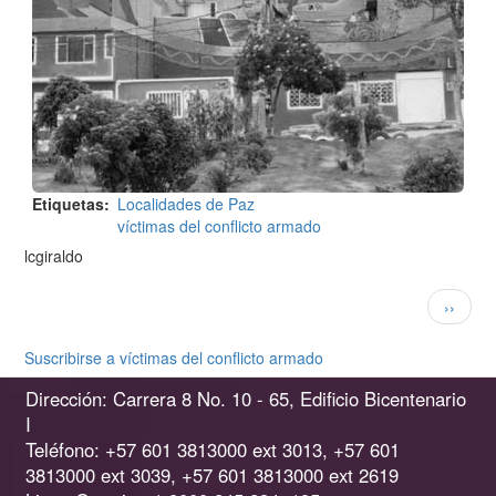
Etiquetas
Localidades de Paz
víctimas del conflicto armado
lcgiraldo
Paginación
Siguien
››
página
Suscribirse a víctimas del conflicto armado
Dirección: Carrera 8 No. 10 - 65, Edificio Bicentenario
I
Teléfono: +57 601 3813000 ext 3013, +57 601
3813000 ext 3039, +57 601 3813000 ext 2619