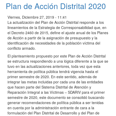
trabajo
Plan de Acción Distrital 2020
y
el
Viernes, Diciembre 27, 2019 - 11:41
derecho
La actualización del Plan de Acción Distrital responde a los
a
lineamientos de la Estrategia de Corresponsabilidad que, en
la
el Decreto 2460 de 2015, define el ajuste anual de los Planes
paz"
de Acción a partir de la asignación de presupuesto y la
identificación de necesidades de la población víctima del
conflicto armado.
El planteamiento propuesto por este Plan de Acción Distrital
se estructura respondiendo a una lógica diferente a la que se
tuvo en las actualizaciones anteriores, toda vez que esta
herramienta de política pública tendrá vigencia hasta el
primer semestre de 2020. En este sentido, además de
integrar las metas incluidas por cada una de las entidades
que hacen parte del Sistema Distrital de Atención y
Reparación Integral a las Víctimas – SDARIV para el primer
semestre de 2020, este documento se consolidó buscando
generar recomendaciones de política pública a ser tenidas
en cuenta por la administración entrante de cara a la
formulación del Plan Distrital de Desarrollo y del Plan de