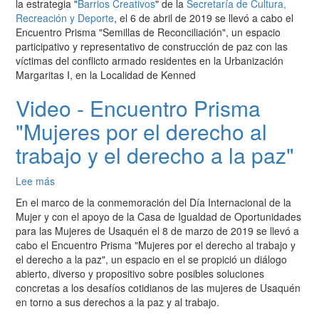
la estrategia "
Barrios Creativos
" de la
Secretaría de Cultura,
Prisma
Recreación y Deporte
, el 6 de abril de 2019 se llevó a cabo el
"Semillas
Encuentro Prisma "Semillas de Reconciliación", un espacio
de
participativo y representativo de construcción de paz con las
Reconciliación"
víctimas del conflicto armado residentes en la Urbanización
Margaritas I, en la Localidad de Kenned
Video - Encuentro Prisma
"Mujeres por el derecho al
trabajo y el derecho a la paz"
Lee más
sobre
Video
En el marco de la conmemoración del Día Internacional de la
-
Mujer y con el apoyo de la Casa de Igualdad de Oportunidades
Encuentro
para las Mujeres de Usaquén el 8 de marzo de 2019 se llevó a
Prisma
cabo el Encuentro Prisma "Mujeres por el derecho al trabajo y
"Mujeres
el derecho a la paz", un espacio en el se propició un diálogo
por
abierto, diverso y propositivo sobre posibles soluciones
el
concretas a los desafíos cotidianos de las mujeres de Usaquén
derecho
en torno a sus derechos a la paz y al trabajo.
al