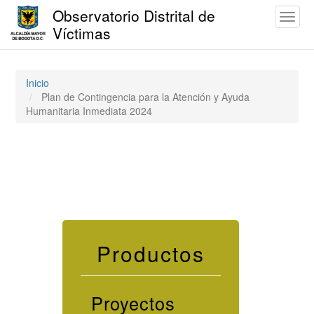
Observatorio Distrital de
Toggl
Víctimas
naviga
Pasar
al
contenido
Inicio
principal
Plan de Contingencia para la Atención y Ayuda
Humanitaria Inmediata 2024
Productos
Proyectos