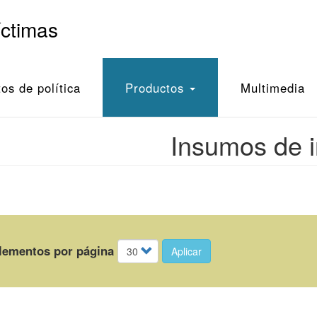
íctimas
s de política
Productos
Multimedia
Insumos de i
lementos por página
Aplicar