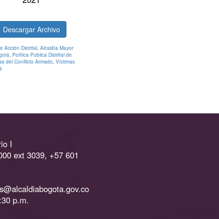
Descargar Archivo
e Acción Distrital
,
Alcaldía Mayor
gotá
,
Política Pública Distrital de
as del Conflicto Armado
,
Víctimas
á
io I
000 ext 3039, +57 601
as@alcaldiabogota.gov.co
:30 p.m.