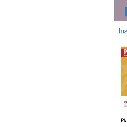
In
Pla