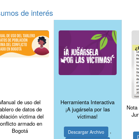
sumos de interés
Manual de uso del
Herramienta Interactiva
Nota 
tablero de datos de
¡A jugársela por las
Jur
oblación víctima del
víctimas!
onflicto armado en
Bogotá
,
Descargar Archivo