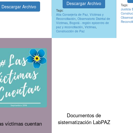
Descargar Archivo
Tags:
Descargar Archivo
Justicia 
Tags:
Construc
Alta Consejería de Paz, Víctimas y
Observat
Reconciliación
,
Observatorio Distrital de
Reconcil
Víctimas
,
Bogotá - región epicentro de
paz y reconciliación
,
Victimas
,
Construcción de Paz
Documentos de
sistematización LabPAZ
as víctimas cuentan