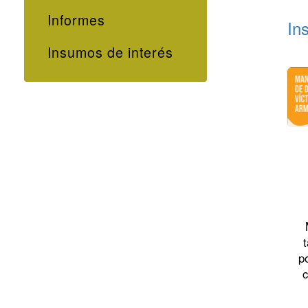
Informes
In
Insumos de interés
p
c