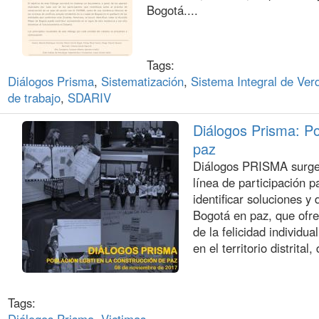
Bogotá....
Tags:
Diálogos Prisma
,
Sistematización
,
Sistema Integral de Ver
de trabajo
,
SDARIV
Diálogos Prisma: Po
paz
Diálogos PRISMA surge c
línea de participación 
identificar soluciones y 
Bogotá en paz, que ofr
de la felicidad individu
en el territorio distrital
Tags:
Diálogos Prisma
,
Victimas