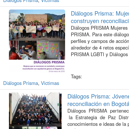
Diálogos Prisma: Muje
construyen reconcilia
Diálogos PRISMA Mujeres e
PRISMA. Para este diálogo
perfiles y campos de acción
alrededor de 4 retos especí
PRISMA LGBTI y Diálogos
Tags:
Diálogos Prisma
,
Victimas
Diálogos Prisma: Jóven
reconciliación en Bogot
Diálogos PRISMA pertenece
la Estrategia de Paz Distrit
conocimientos e ideas de la p