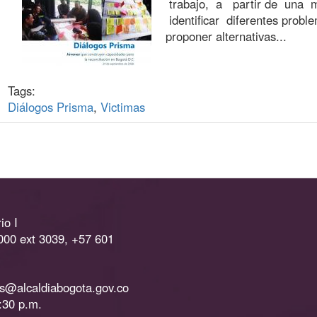
trabajo, a partir de una m
identificar diferentes probl
proponer alternativas...
Tags:
Diálogos Prisma
,
Victimas
io I
000 ext 3039, +57 601
as@alcaldiabogota.gov.co
:30 p.m.