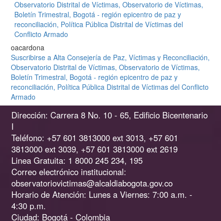
Observatorio Distrital de Víctimas, Observatorio de Víctimas,
Boletín Trimestral, Bogotá - región epicentro de paz y
reconciliación, Política Pública Distrital de Víctimas del
Conflicto Armado
oacardona
Suscribirse a Alta Consejería de Paz, Víctimas y Reconciliación,
Observatorio Distrital de Víctimas, Observatorio de Víctimas,
Boletín Trimestral, Bogotá - región epicentro de paz y
reconciliación, Política Pública Distrital de Víctimas del Conflicto
Armado
Dirección: Carrera 8 No. 10 - 65, Edificio Bicentenario
I
Teléfono: +57 601 3813000 ext 3013, +57 601
3813000 ext 3039, +57 601 3813000 ext 2619
Linea Gratuita: 1 8000 245 234, 195
Correo electrónico institucional:
observatoriovictimas@alcaldiabogota.gov.co
Horario de Atención: Lunes a Viernes: 7:00 a.m. -
4:30 p.m.
Ciudad: Bogotá - Colombia