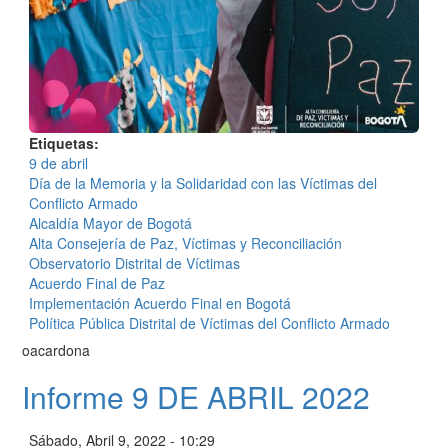
Etiquetas
9 de abril
Día de la Memoria y la Solidaridad con las Víctimas del
Conflicto Armado
Alcaldía Mayor de Bogotá
Alta Consejería de Paz, Víctimas y Reconciliación
Observatorio Distrital de Víctimas
Acuerdo Final de Paz
Implementación Acuerdo Final en Bogotá
Política Pública Distrital de Víctimas del Conflicto Armado
oacardona
Informe 9 DE ABRIL 2022
Sábado, Abril 9, 2022 - 10:29