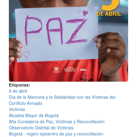
Etiquetas
9 de abril
Día de la Memoria y la Solidaridad con las Víctimas del
Conflicto Armado
Victimas
Alcaldía Mayor de Bogotá
Alta Consejería de Paz, Víctimas y Reconciliación
Observatorio Distrital de Víctimas
Bogotá - región epicentro de paz y reconciliación