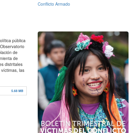
Conflicto Armado
lítica pública
l Observatorio
blación de
amienta de
s distritales
 víctimas, las
5.68 MB