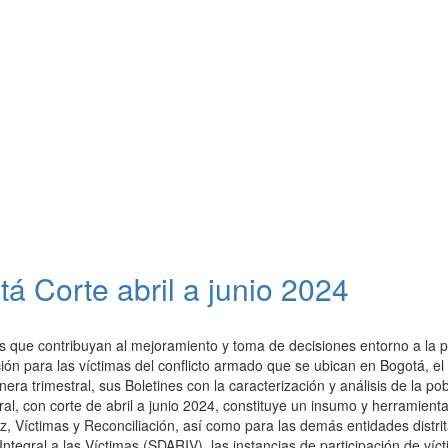
tá Corte abril a junio 2024
 que contribuyan al mejoramiento y toma de decisiones entorno a la po
ición para las víctimas del conflicto armado que se ubican en Bogotá, e
ra trimestral, sus Boletines con la caracterización y análisis de la po
tral, con corte de abril a junio 2024, constituye un insumo y herramienta
Paz, Víctimas y Reconciliación, así como para las demás entidades distri
ntegral a las Víctimas (SDARIV), las instancias de participación de víct