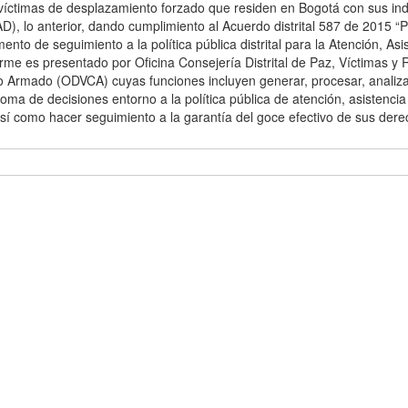
s víctimas de desplazamiento forzado que residen en Bogotá con sus in
D), lo anterior, dando cumplimiento al Acuerdo distrital 587 de 2015 “P
o de seguimiento a la política pública distrital para la Atención, Asi
orme es presentado por Oficina Consejería Distrital de Paz, Víctimas y 
cto Armado (ODVCA) cuyas funciones incluyen generar, procesar, analiza
a de decisiones entorno a la política pública de atención, asistencia
 así como hacer seguimiento a la garantía del goce efectivo de sus der