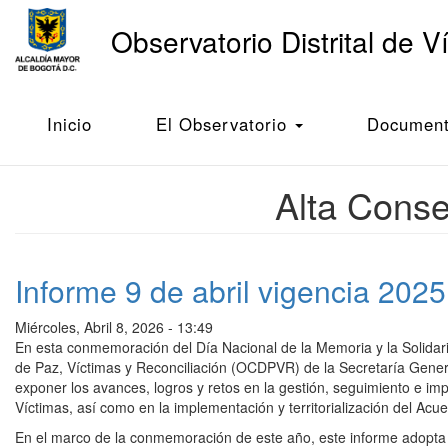
Main
Observatorio Distrital de V
navigation
Pasar
al
Inicio
Alta Consejería de Paz, Víctimas y Reconciliación
contenido
Inicio
El Observatorio
Documento
principal
Alta Conse
Informe 9 de abril vigencia 2025
Miércoles, Abril 8, 2026 - 13:49
En esta conmemoración del Día Nacional de la Memoria y la Solidarid
de Paz, Víctimas y Reconciliación (OCDPVR) de la Secretaría Genera
exponer los avances, logros y retos en la gestión, seguimiento e imp
Víctimas, así como en la implementación y territorialización del Acu
En el marco de la conmemoración de este año, este informe adopta un