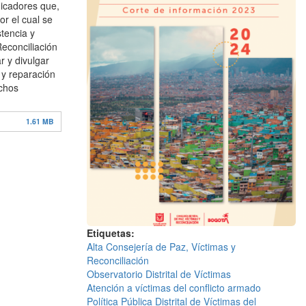
dicadores que,
or el cual se
stencia y
Reconciliación
r y divulgar
 y reparación
echos
1.61 MB
Etiquetas
Alta Consejería de Paz, Víctimas y
Reconciliación
Observatorio Distrital de Víctimas
Atención a víctimas del conflicto armado
Política Pública Distrital de Víctimas del