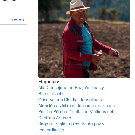
2.29 MB
Etiquetas
Alta Consejería de Paz, Víctimas y
Reconciliación
Observatorio Distrital de Víctimas
Atención a víctimas del conflicto armado
Política Pública Distrital de Víctimas del
Conflicto Armado
Bogotá - región epicentro de paz y
reconciliación