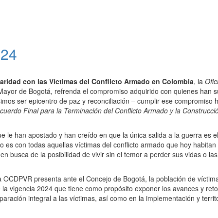
024
daridad con las Víctimas del Conflicto Armado en Colombia
, la
Ofic
 Mayor de Bogotá, refrenda el compromiso adquirido con quienes han su
imos ser epicentro de paz y reconciliación – cumplir ese compromiso h
cuerdo Final para la Terminación del Conflicto Armado y la Construcc
le han apostado y han creído en que la única salida a la guerra es el 
so es con todas aquellas víctimas del conflicto armado que hoy habitan 
n busca de la posibilidad de vivir sin el temor a perder sus vidas o la
la OCDPVR presenta ante el Concejo de Bogotá, la población de víctimas
 la vigencia 2024 que tiene como propósito exponer los avances y retos
aración integral a las víctimas, así como en la implementación y territo