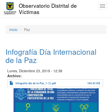
Observatorio Distrital de
Toggl
Víctimas
naviga
Pasar
al
contenido
Inicio
Paz
principal
Infografía Día Internacional
de la Paz
Lunes, Diciembre 23, 2019 - 12:38
Archivo
Infografía dia de la Paz_1 (1).pdf
184.42 KB