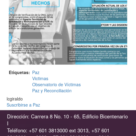
Etiquetas
Paz
Victimas
Observatorio de Víctimas
Paz y Reconciliación
lcgiraldo
Suscribirse a Paz
Dirección: Carrera 8 No. 10 - 65, Edificio Bicentenario
I
Teléfono: +57 601 3813000 ext 3013, +57 601