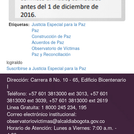
Etiquetas
Justicia Especial para la Paz
Paz
Construcción de Paz
Acuerdos de Paz
Observatorio de Víctimas
Paz y Reconciliación
lcgiraldo
Suscribirse a Justicia Especial para la Paz
Dirección: Carrera 8 No. 10 - 65, Edificio Bicentenario
I
Teléfono: +57 601 3813000 ext 3013, +57 601
3813000 ext 3039, +57 601 3813000 ext 2619
Linea Gratuita: 1 8000 245 234, 195
Correo electrónico institucional:
observatoriovictimas@alcaldiabogota.gov.co
Horario de Atención: Lunes a Viernes: 7:00 a.m. -