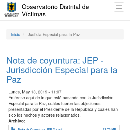
Observatorio Distrital de
Toggl
Víctimas
naviga
Pasar
al
contenido
Inicio
Justicia Especial para la Paz
principal
Nota de coyuntura: JEP -
Jurisdicción Especial para la
Paz
Lunes, May 13, 2019 - 11:07
Entérese aquí de lo que está pasando con la Jurisdicción
Especial para la Paz; cuáles fueron las objeciones
presentadas por el Presidente de la República y cuáles han
sido los hechos y actores relacionados.
Archivo
Nota de Coyuntura JEP (1).pdf
13.73 MB