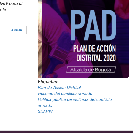
ARIV para el
r la
3.34 MB
Etiquetas
Plan de Acción Distrital
víctimas del conflicto armado
Política pública de víctimas del conflicto
armado
SDARIV