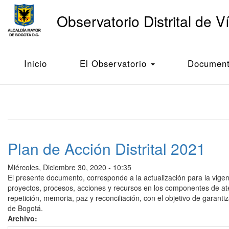
Main
Observatorio Distrital de V
navigation
Pasar
al
Inicio
Plan de Acción Distrital
contenido
Inicio
El Observatorio
Documento
principal
Plan de Acción Distrital 2021
Miércoles, Diciembre 30, 2020 - 10:35
El presente documento, corresponde a la actualización para la vigen
proyectos, procesos, acciones y recursos en los componentes de atenci
repetición, memoria, paz y reconciliación, con el objetivo de garant
de Bogotá.
Archivo