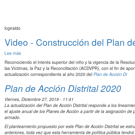
lcgiraldo
Video - Construcción del Plan d
Lee más
sobre
Video
Reconociendo el interés superior del niño y la vigencia de la Resol
-
las Víctimas, la Paz y la Reconciliación (ACDVPR), con el fin de aport
Construcción
actualización correspondiente al año 2020 del
Plan de Acción Di
del
Plan
Plan de Acción Distrital 2020
de
Acción
Viernes, Diciembre 27, 2019 - 11:41
Distrital
La actualización del Plan de Acción Distrital responde a los lineami
(PAD)
el ajuste anual de los Planes de Acción a partir de la asignación de 
2020
armado.
con
niños,
El planteamiento propuesto por este Plan de Acción Distrital se estr
niñas
anteriores, toda vez que esta herramienta de política pública tendr