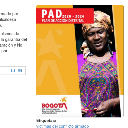
formado por
alcaldesa
n.
canismos de
la garantía del
paración y No
 por
5.31 MB
Etiquetas
víctimas del conflicto armado