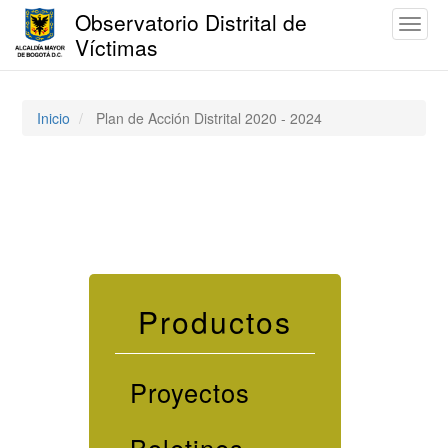
Observatorio Distrital de
Toggl
Víctimas
naviga
Pasar
al
contenido
Inicio
Plan de Acción Distrital 2020 - 2024
principal
Productos
Proyectos