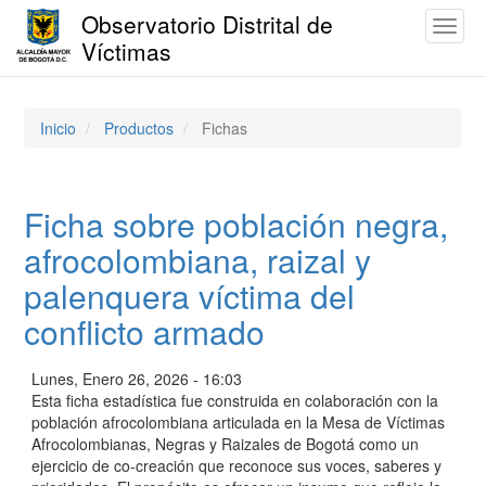
Observatorio Distrital de
Toggl
Víctimas
naviga
Pasar
al
contenido
Inicio
Productos
Fichas
principal
Ficha sobre población negra,
afrocolombiana, raizal y
palenquera víctima del
conflicto armado
Lunes, Enero 26, 2026 - 16:03
Esta ficha estadística fue construida en colaboración con la
población afrocolombiana articulada en la Mesa de Víctimas
Afrocolombianas, Negras y Raizales de Bogotá como un
ejercicio de co-creación que reconoce sus voces, saberes y