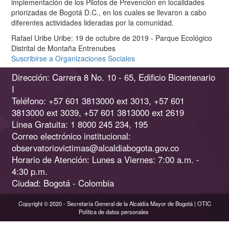
implementación de los Pilotos de Prevención en localidades
-
priorizadas de Bogotá D.C., en los cuales se llevaron a cabo
Localidades
diferentes actividades lideradas por la comunidad.
de
Rafael Uribe Uribe: 19 de octubre de 2019 - Parque Ecológico
Usme,
Distrital de Montaña Entrenubes
Bosa
Suscribirse a Organizaciones Sociales
y
Rafael
Dirección: Carrera 8 No. 10 - 65, Edificio Bicentenario
Uribe
I
Uribe
Teléfono: +57 601 3813000 ext 3013, +57 601
3813000 ext 3039, +57 601 3813000 ext 2619
Linea Gratuita: 1 8000 245 234, 195
Correo electrónico institucional:
observatoriovictimas@alcaldiabogota.gov.co
Horario de Atención: Lunes a Viernes: 7:00 a.m. -
4:30 p.m.
Ciudad: Bogotá - Colombia
Copyright © 2020 - Secretaría General de la Alcaldía Mayor de Bogotá | OTIC
Política de datos personales