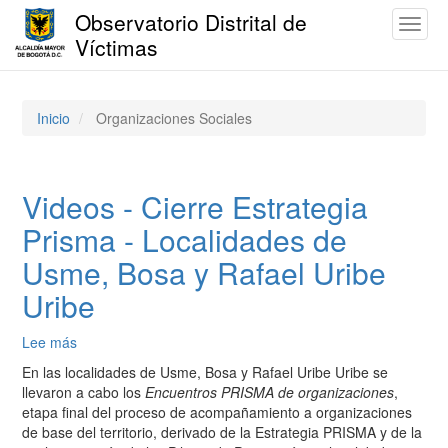
Observatorio Distrital de
Toggl
Víctimas
naviga
Pasar
al
contenido
Inicio
Organizaciones Sociales
principal
Videos - Cierre Estrategia
Prisma - Localidades de
Usme, Bosa y Rafael Uribe
Uribe
Lee más
sobre
Videos
En las localidades de Usme, Bosa y Rafael Uribe Uribe se
-
llevaron a cabo los
Encuentros PRISMA de organizaciones
,
Cierre
etapa final del proceso de acompañamiento a organizaciones
Estrategia
de base del territorio, derivado de la Estrategia PRISMA y de la
Prisma