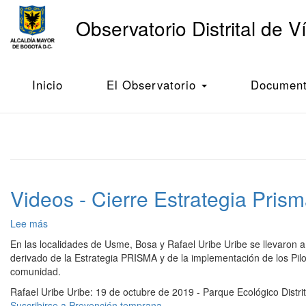
Main
Observatorio Distrital de V
navigation
Pasar
al
Inicio
Prevención temprana
contenido
Inicio
El Observatorio
Documento
principal
Videos - Cierre Estrategia Pris
Lee más
sobre
Videos
En las localidades de Usme, Bosa y Rafael Uribe Uribe se llevaron 
-
derivado de la Estrategia PRISMA y de la implementación de los Pilot
Cierre
comunidad.
Estrategia
Rafael Uribe Uribe: 19 de octubre de 2019 - Parque Ecológico Distr
Prisma
Suscribirse a Prevención temprana
-