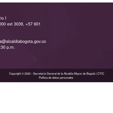
io I
000 ext 3039, +57 601
as@alcaldiabogota.gov.co
:30 p.m.
Copyright © 2020 - Secretaría General de la Alcaldía Mayor de Bogotá | OTIC
Política de datos personales