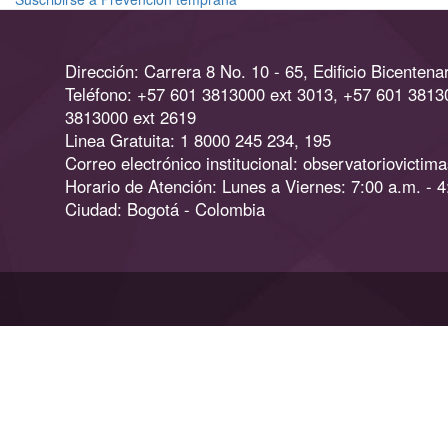
Localidades
de
Usme,
Dirección: Carrera 8 No. 10 - 65, Edificio Bicentenar
Bosa
Teléfono: +57 601 3813000 ext 3013, +57 601 3813
y
3813000 ext 2619
Rafael
Linea Gratuita: 1 8000 245 234, 195
Uribe
Uribe
Correo electrónico institucional:
observatoriovictim
Horario de Atención: Lunes a Viernes: 7:00 a.m. - 4
Ciudad: Bogotá - Colombia