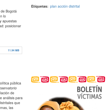
Etiquetas
plan acción distrital
r de Bogotá
n lo
 y apuestas
ad: posicionar
11.94 MB
lítica pública
servatorio
blación de
e análisis para
stritales que
timas, las