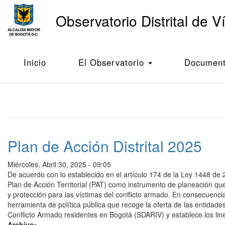
Main
Observatorio Distrital de V
navigation
Pasar
al
Inicio
Productos
contenido
Inicio
El Observatorio
Documento
principal
Plan de Acción Distrital 2025
Miércoles, Abril 30, 2025 - 09:05
De acuerdo con lo establecido en el artículo 174 de la Ley 1448 de 
Plan de Acción Territorial (PAT) como instrumento de planeación qu
y protección para las víctimas del conflicto armado. En consecuenci
herramienta de política pública que recoge la oferta de las entidades
Conflicto Armado residentes en Bogotá (SDARIV) y establece los li
Archivo