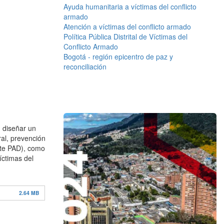
Ayuda humanitaria a víctimas del conflicto
armado
Atención a víctimas del conflicto armado
Política Pública Distrital de Víctimas del
Conflicto Armado
Bogotá - región epicentro de paz y
reconciliación
n diseñar un
ral, prevención
ante PAD), como
íctimas del
2.64 MB