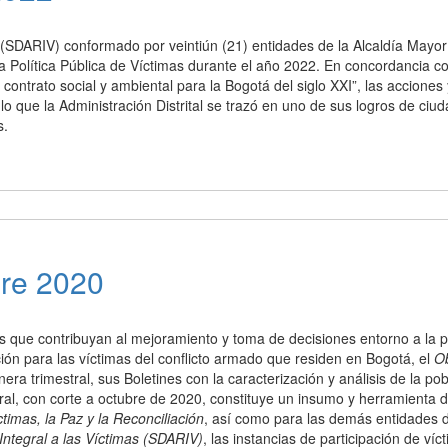
as (SDARIV) conformado por veintiún (21) entidades de la Alcaldía Mayo
la Política Pública de Víctimas durante el año 2022. En concordancia co
 contrato social y ambiental para la Bogotá del siglo XXI”, las acciones
lo que la Administración Distrital se trazó en uno de sus logros de ciud
s.
bre 2020
 que contribuyan al mejoramiento y toma de decisiones entorno a la po
ición para las víctimas del conflicto armado que residen en Bogotá, el
Ob
ra trimestral, sus Boletines con la caracterización y análisis de la po
stral, con corte a octubre de 2020, constituye un insumo y herramienta d
timas, la Paz y la Reconciliación
, así como para las demás entidades di
 Integral a las Víctimas (SDARIV)
, las instancias de participación de víc