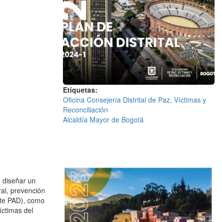
Etiquetas
Oficina Consejería Distrital de Paz, Víctimas y
Reconciliación
Alcaldía Mayor de Bogotá
n diseñar un
ral, prevención
ante PAD), como
íctimas del