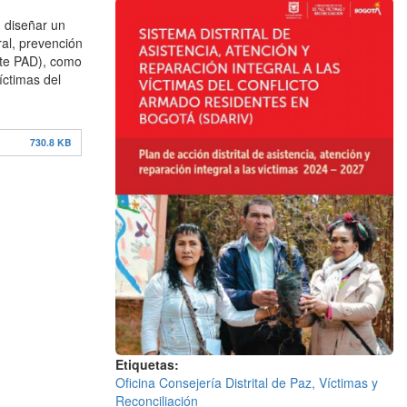
n diseñar un
ral, prevención
ante PAD), como
íctimas del
730.8 KB
Etiquetas
Oficina Consejería Distrital de Paz, Víctimas y
Reconciliación