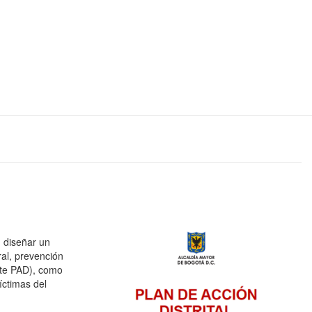
n diseñar un
ral, prevención
ante PAD), como
íctimas del