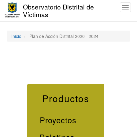
Observatorio Distrital de
Toggl
Víctimas
naviga
Pasar
al
contenido
Inicio
Plan de Acción Distrital 2020 - 2024
principal
Productos
Proyectos