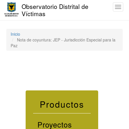
Observatorio Distrital de
Toggl
Víctimas
naviga
Pasar
al
contenido
Inicio
principal
Nota de coyuntura: JEP - Jurisdicción Especial para la
Paz
Productos
Proyectos