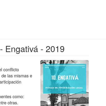
 - Engativá - 2019
l conflicto
l de las mismas e
articipación
onentes como:
tre otras.