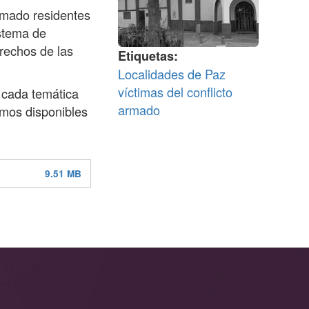
armado residentes
istema de
erechos de las
Etiquetas
Localidades de Paz
víctimas del conflicto
 cada temática
armado
umos disponibles
9.51 MB