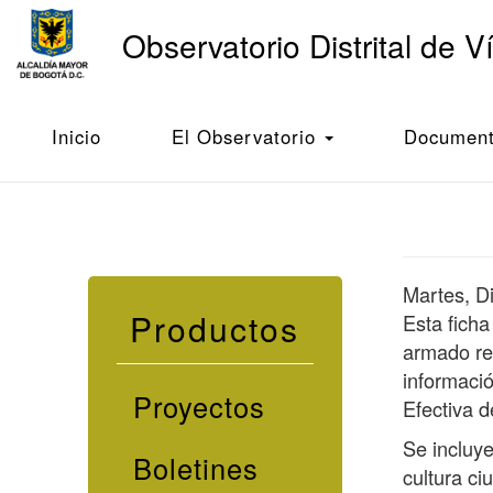
Main
Observatorio Distrital de V
navigation
Pasar
al
Inicio
Ficha de información local - Engativá - 2019
contenido
Inicio
El Observatorio
Documento
principal
Martes, D
Productos
Esta ficha
armado res
informació
Proyectos
Efectiva d
Se incluy
Boletines
cultura ci