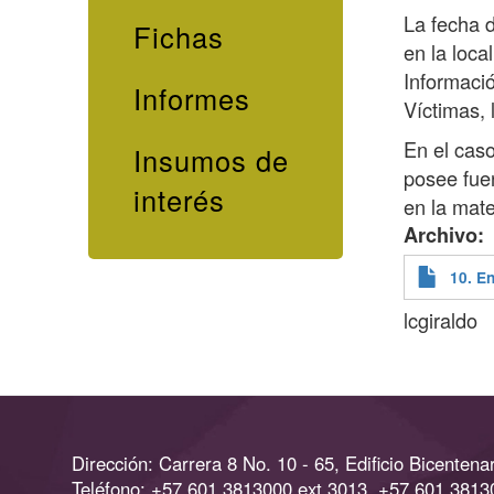
La fecha d
Fichas
en la loca
Informació
Informes
Víctimas, 
En el cas
Insumos de
posee fue
interés
en la mate
Archivo
10. E
lcgiraldo
Dirección: Carrera 8 No. 10 - 65, Edificio Bicentenar
Teléfono: +57 601 3813000 ext 3013, +57 601 3813