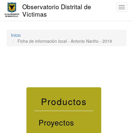
Observatorio Distrital de
Toggl
Víctimas
naviga
Pasar
al
contenido
Inicio
principal
Ficha de información local - Antonio Nariño - 2019
Productos
Proyectos