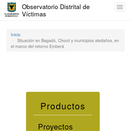
Observatorio Distrital de
Toggl
Víctimas
naviga
Pasar
al
contenido
Inicio
principal
Situación en Bagadó, Chocó y municipios aledaños, en
el marco del retorno Emberá
Productos
Proyectos