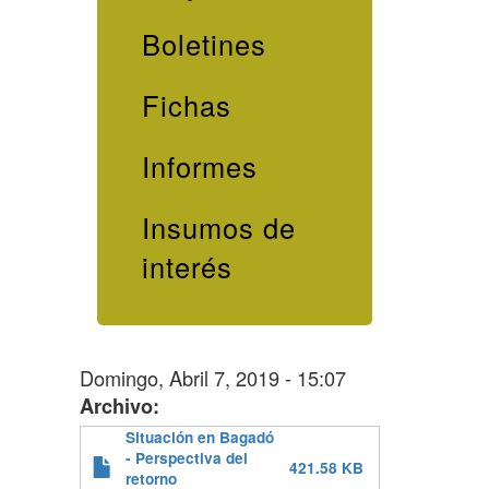
Boletines
Fichas
Informes
Insumos de
interés
Domingo, Abril 7, 2019 - 15:07
Archivo
Situación en Bagadó
- Perspectiva del
421.58 KB
retorno