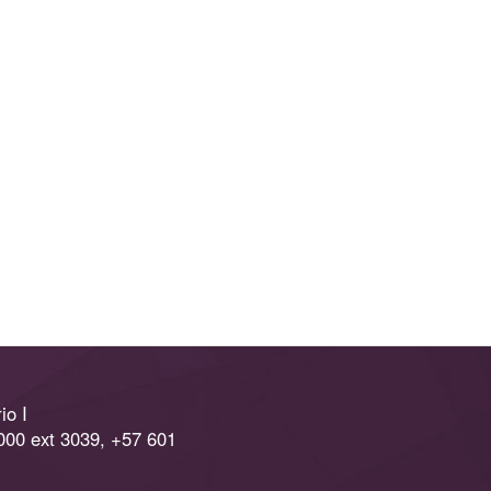
io I
000 ext 3039, +57 601