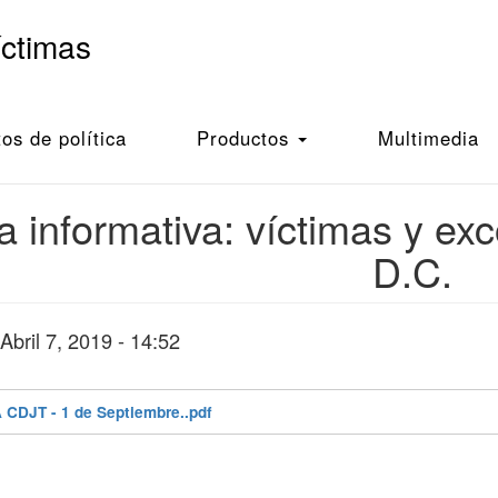
íctimas
D.C.
s de política
Productos
Multimedia
a informativa: víctimas y e
D.C.
bril 7, 2019 - 14:52
 CDJT - 1 de Septiembre..pdf