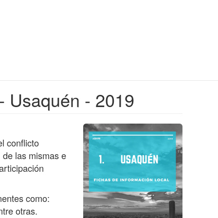
 - Usaquén - 2019
l conflicto
l de las mismas e
articipación
onentes como:
tre otras.