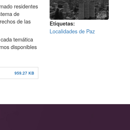
armado residentes
istema de
erechos de las
Etiquetas
Localidades de Paz
 cada temática
umos disponibles
959.27 KB