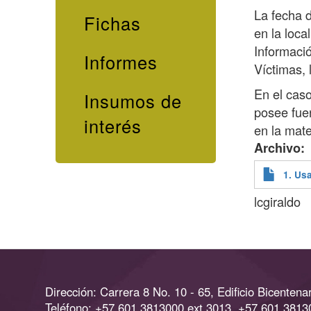
La fecha d
Fichas
en la loca
Informació
Informes
Víctimas, 
En el cas
Insumos de
posee fue
interés
en la mate
Archivo
1. Us
lcgiraldo
Dirección: Carrera 8 No. 10 - 65, Edificio Bicentenar
Teléfono: +57 601 3813000 ext 3013, +57 601 3813