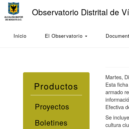
Main
Observatorio Distrital de V
navigation
Pasar
al
Inicio
Ficha de información local - Usaquén - 2019
contenido
Inicio
El Observatorio
Documento
principal
Martes, D
Productos
Esta ficha
armado res
informació
Proyectos
Efectiva d
Se incluy
Boletines
cultura ci