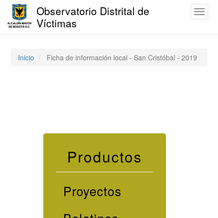
Observatorio Distrital de
Toggl
Víctimas
naviga
Pasar
al
contenido
Inicio
Ficha de información local - San Cristóbal - 2019
principal
Productos
Proyectos