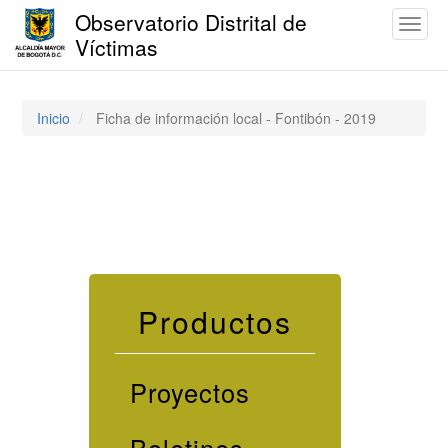
Observatorio Distrital de
Toggl
Víctimas
naviga
Pasar
al
contenido
Inicio
Ficha de información local - Fontibón - 2019
principal
Productos
Proyectos