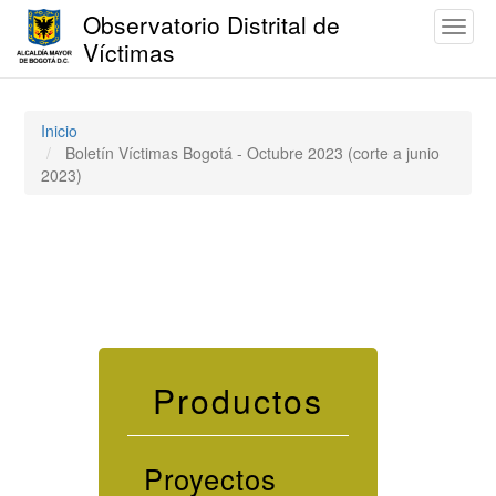
Observatorio Distrital de
Toggl
Víctimas
naviga
Pasar
al
contenido
Inicio
principal
Boletín Víctimas Bogotá - Octubre 2023 (corte a junio
2023)
Productos
Proyectos