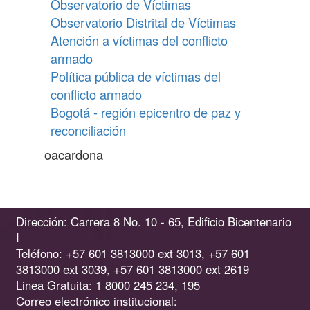
Observatorio de Víctimas
Observatorio Distrital de Víctimas
Atención a víctimas del conflicto
armado
Política pública de víctimas del
conflicto armado
Bogotá - región epicentro de paz y
reconciliación
oacardona
Dirección: Carrera 8 No. 10 - 65, Edificio Bicentenario
I
Teléfono: +57 601 3813000 ext 3013, +57 601
3813000 ext 3039, +57 601 3813000 ext 2619
Linea Gratuita: 1 8000 245 234, 195
Correo electrónico institucional: