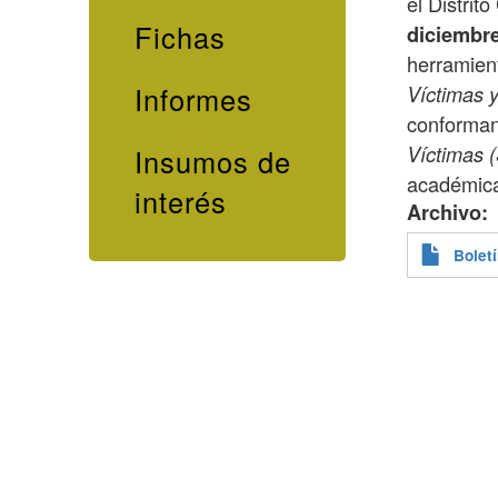
el Distrit
Fichas
diciembr
herramient
Informes
Víctimas y
conforman
Víctimas 
Insumos de
académica
interés
Archivo
Bolet