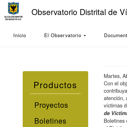
Main
Observatorio Distrital de V
navigation
Pasar
al
Inicio
Boletín Víctimas Bogotá - Abril 2023
contenido
Inicio
El Observatorio
Documento
principal
Martes, Ab
Productos
Con el ob
contribuya
atención, 
Proyectos
víctimas d
de Vícti
Boletines
Boletines 