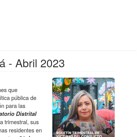
á - Abril 2023
nes que
tica pública de
ón para las
torio Distrital
 trimestral, sus
imas residentes en