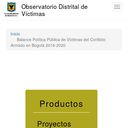
Observatorio Distrital de
Toggl
Víctimas
naviga
Pasar
al
contenido
Inicio
principal
Balance Política Pública de Víctimas del Conflicto
Armado en Bogotá 2016-2020
Productos
Proyectos