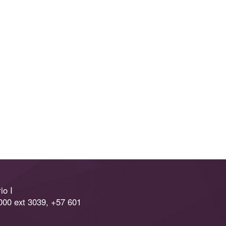
io I
000 ext 3039, +57 601