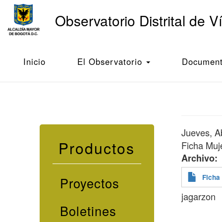
Main
Observatorio Distrital de V
navigation
Pasar
al
Inicio
Ficha Mujer marzo 21 de 2018
contenido
Inicio
El Observatorio
Documento
principal
Jueves, Ab
Productos
Ficha Muj
Archivo
Ficha
Proyectos
jagarzon
Boletines